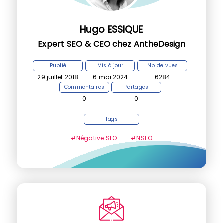
Hugo ESSIQUE
Expert SEO & CEO chez AntheDesign
Publié
Mis à jour
Nb de vues
29 juillet 2018
6 mai 2024
6284
Commentaires
Partages
0
0
Tags
#Négative SEO
#NSEO