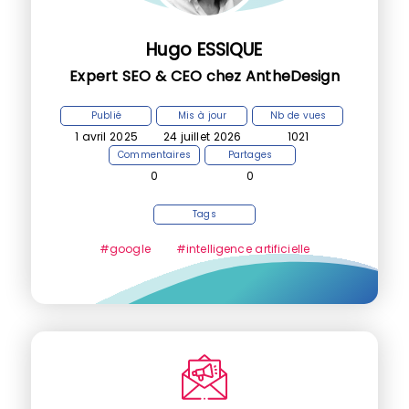
Hugo ESSIQUE
Expert SEO & CEO chez AntheDesign
Publié
Mis à jour
Nb de vues
1 avril 2025
24 juillet 2026
1021
Commentaires
Partages
0
0
Tags
#google
#intelligence artificielle