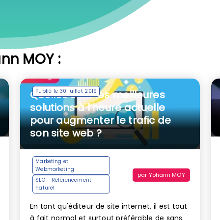
ann MOY :
Publié le 30 juillet 2019
Quelles sont les meilleures
solutions à l’heure actuelle
pour augmenter le trafic de
son site web ?
Marketing et
Webmarketing
par
Yohann MOY
SEO - Référencement
naturel
En tant qu'éditeur de site internet, il est tout
à fait normal et surtout préférable de sans