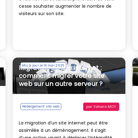
cesse souhaiter augmenter le nombre de
visiteurs sur son site.
Mis à jour le 14 mai 2025
Migration de site internet :
comment migrer votre site
web sur un autre serveur ?
par
Yohann MOY
Hébergement site web
La migration d’un site internet peut être
assimilée à un déménagement. Il s’agit
d’une action visant à déplacer l’intégralité