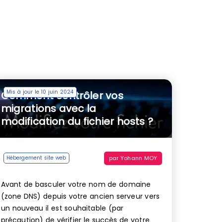
Mis à jour le 10 juin 2024
Comment contrôler vos
migrations avec la
modification du fichier hosts ?
par
Yohann MOY
Hébergement site web
Avant de basculer votre nom de domaine
(zone DNS) depuis votre ancien serveur vers
un nouveau il est souhaitable (par
précaution) de vérifier le succès de votre