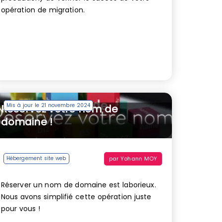
opération de migration.
Mis à jour le 21 novembre 2024
Réservez votre nom de
domaine !
par
Yohann MOY
Hébergement site web
Réserver un nom de domaine est laborieux.
Nous avons simplifié cette opération juste
pour vous !