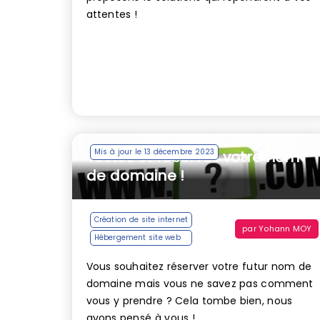
attentes !
Mis à jour le 13 décembre 2023
Testez et réservez votre nom
de domaine !
Création de site internet
par
Yohann MOY
Hébergement site web
Vous souhaitez réserver votre futur nom de
domaine mais vous ne savez pas comment
vous y prendre ? Cela tombe bien, nous
avons pensé à vous !