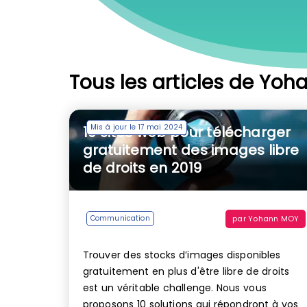
Tous les articles de Yoh
Mis à jour le 17 mai 2024
10 sites web pour télécharger
gratuitement des images libre
de droits en 2019
par
Yohann MOY
Communication
Trouver des stocks d’images disponibles
gratuitement en plus d'être libre de droits
est un véritable challenge. Nous vous
proposons 10 solutions qui répondront à vos