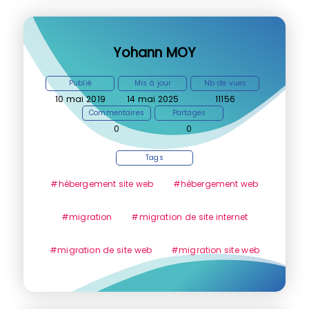
Yohann MOY
Publié
Mis à jour
Nb de vues
10 mai 2019
14 mai 2025
11156
Commentaires
Partages
0
0
Tags
#hébergement site web
#hébergement web
#migration
#migration de site internet
#migration de site web
#migration site web