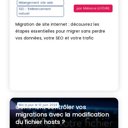
Hébergement site web
par
Mélanie LEFÈVRE
SEO - Référencement
naturel
Migration de site internet : découvrez les
étapes essentielles pour migrer sans perdre
vos données, votre SEO et votre trafic
Mis à jour le 10 juin 2024
Comment contrôler vos
migrations avec la modification
du fichier hosts ?