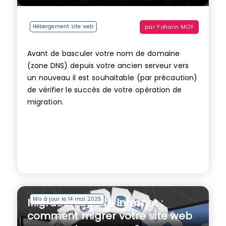
par
Yohann MOY
Hébergement site web
Avant de basculer votre nom de domaine
(zone DNS) depuis votre ancien serveur vers
un nouveau il est souhaitable (par précaution)
de vérifier le succès de votre opération de
migration.
Mis à jour le 14 mai 2025
Migration de site internet :
comment migrer votre site web