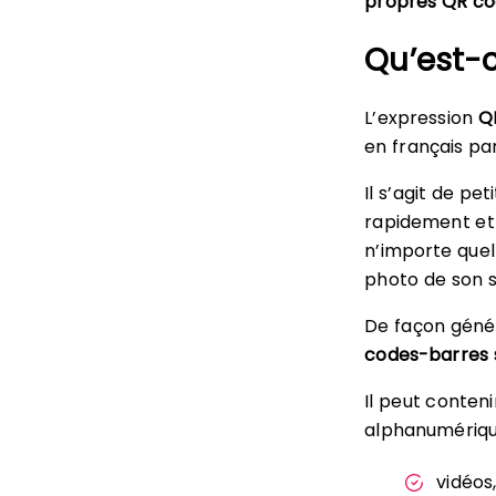
propres QR co
Qu’est-
L’expression
Q
en français pa
Il s’agit de p
rapidement et 
n’importe quel
photo de son 
De façon génér
codes-barres 
Il peut conten
alphanumériques
vidéos