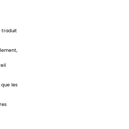
e traduit
ilement,
eil
 que les
res