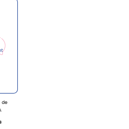
nt
t de
.
s