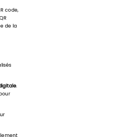
QR code,
 QR
e de la
lisés
igitale
.
pour
ur
galement