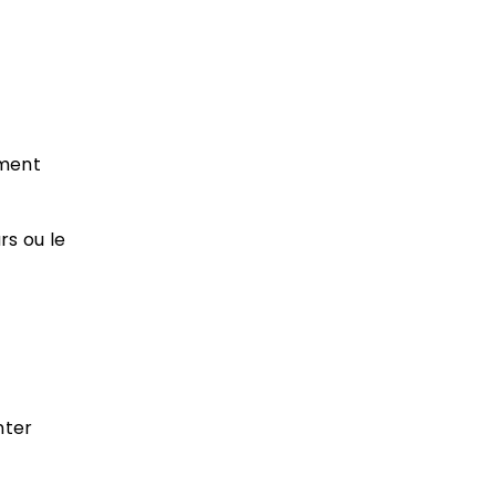
ement
rs ou le
nter