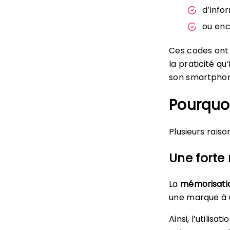
d’info
ou enc
Ces codes ont
la praticité qu
son smartphon
Pourquoi
Plusieurs rais
Une forte
La
mémorisati
une marque à 
Ainsi, l’utilis