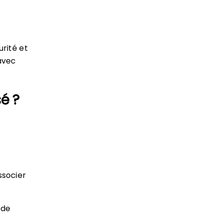
rité et
 avec
é ?
ssocier
 de