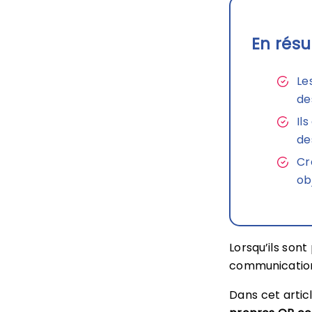
En résu
Le
de
Il
de
Cr
ob
Lorsqu’ils sont
communication 
Dans cet arti