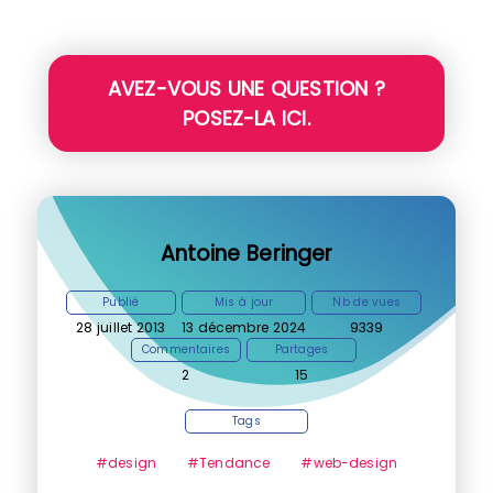
AVEZ-VOUS UNE QUESTION ?
POSEZ-LA ICI.
Antoine Beringer
Publié
Mis à jour
Nb de vues
28 juillet 2013
13 décembre 2024
9339
Commentaires
Partages
2
15
Tags
#design
#Tendance
#web-design