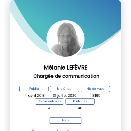
Mélanie LEFÈVRE
Chargée de communication
Publié
Mis à jour
Nb de vues
14 avril 2013
31 juillet 2026
113165
Commentaires
Partages
4
46
Tags