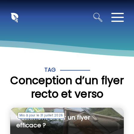
Panneau de gestion des cookies
TAG
Conception d’un flyer
recto et verso
Mis à jour le 31 juillet 2026
Comment créer un flyer
efficace ?