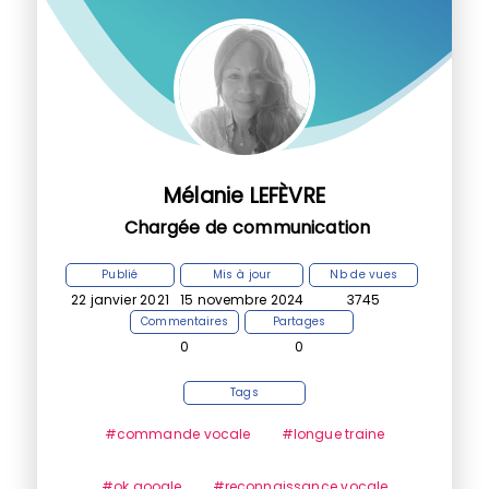
Mélanie LEFÈVRE
Chargée de communication
Publié
Mis à jour
Nb de vues
22 janvier 2021
15 novembre 2024
3745
Commentaires
Partages
0
0
Tags
#commande vocale
#longue traine
#ok google
#reconnaissance vocale