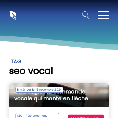
Panneau de gestion des cookies
TAG
seo vocal
Mis à jour le 15 novembre 2024
Ok Google : la commande
vocale qui monte en flèche
SEO - Référencement
par
Mélanie LEFÈVRE