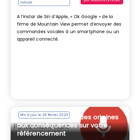
naturel
A l’instar de Siri d’Apple, « Ok Google » de la
firme de Mountain View permet d’envoyer des
commandes vocales à un smartphone ou un
appareil connecté.
Mis à jour le 28 février 2024
Recherche vocale : des origines
aux conséquences sur votre
référencement