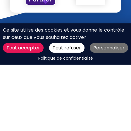
Ce site utilise des cookies et vous donne le contrôle
sur ceux que vous souhaitez activer
Tout accepter
Tout refuser
Personnaliser
CHARTE RÉSEAUX SOCIAUX
DEMANDER UN DEVIS
Politique de confidentialité
MENTIONS LÉGALES
PLAN DU SITE
CGV
BOUTIQUE
MES COOKIES
Marque déposée © Agence Web Attichy, Compiègne,
Soissons, Noyon, Oise | 2011 / 2026