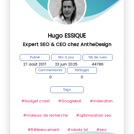
Hugo ESSIQUE
Expert SEO & CEO chez AntheDesign
Publié
Mis à jour
Nb de vues
27 août 2017
23 juin 2025
44786
Commentaires
Partages
0
0
Tags
#budget crawl
#Googlebot
#indexation
#moteurs de recherche
#optimisation seo
#Référencement
#robots.txt
#seo