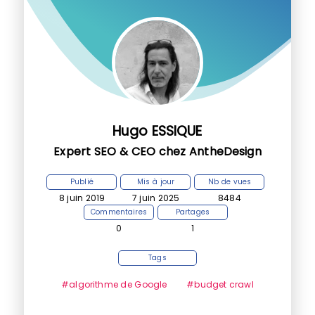
Hugo ESSIQUE
Expert SEO & CEO chez AntheDesign
Publié
Mis à jour
Nb de vues
8 juin 2019
7 juin 2025
8484
Commentaires
Partages
0
1
Tags
#algorithme de Google
#budget crawl