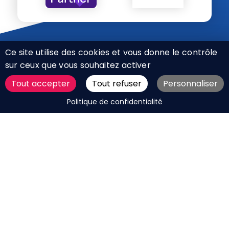
Ce site utilise des cookies et vous donne le contrôle
sur ceux que vous souhaitez activer
Tout accepter
Tout refuser
Personnaliser
CHARTE RÉSEAUX SOCIAUX
DEMANDER UN DEVIS
Politique de confidentialité
MENTIONS LÉGALES
PLAN DU SITE
CGV
BOUTIQUE
MES COOKIES
Marque déposée © Agence Web Attichy, Compiègne,
Soissons, Noyon, Oise | 2011 / 2026