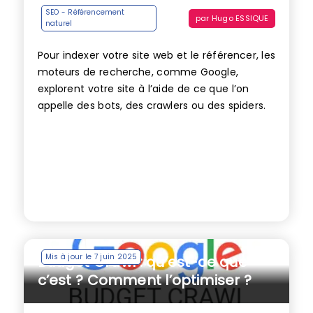
SEO - Référencement
par
Hugo ESSIQUE
naturel
Pour indexer votre site web et le référencer, les
moteurs de recherche, comme Google,
explorent votre site à l’aide de ce que l’on
appelle des bots, des crawlers ou des spiders.
Mis à jour le 7 juin 2025
Budget Crawl : qu’est-ce que
c’est ? Comment l’optimiser ?