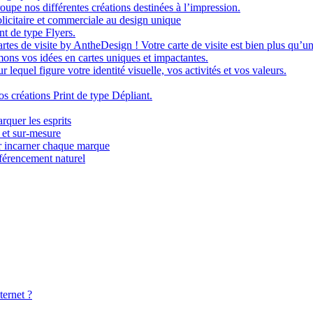
oupe nos différentes créations destinées à l’impression.
licitaire et commerciale au design unique
nt de type Flyers.
tes de visite by AntheDesign ! Votre carte de visite est bien plus qu’un 
ons vos idées en cartes uniques et impactantes.
lequel figure votre identité visuelle, vos activités et vos valeurs.
os créations Print de type Dépliant.
rquer les esprits
 et sur-mesure
r incarner chaque marque
férencement naturel
ternet ?