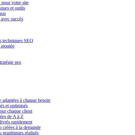
pour votre site
ques et outils
ssi
 avec succès
des techniques SEO
 ajoutée
ratégie pro
e adaptées à chaque besoin
és et optimisés
our chaque client
éées de A à Z
livrés rapidement
b créées à la demande
 graphiques réalisés