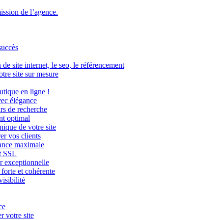
mission de l’agence.
succès
de site internet, le seo, le référencement
tre site sur mesure
tique en ligne !
vec élégance
urs de recherche
nt optimal
nique de votre site
er vos clients
mance maximale
at SSL
r exceptionnelle
 forte et cohérente
isibilité
ce
 votre site