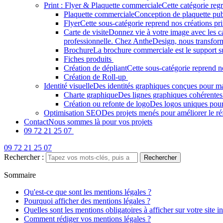
Print : Flyer & Plaquette commerciale
Cette catégorie regr
Plaquette commerciale
Conception de plaquette pub
Flyer
Cette sous-catégorie reprend nos créations pri
Carte de visite
Donnez vie à votre image avec les car
professionnelle. Chez AntheDesign, nous transform
Brochure
La brochure commerciale est le support sur 
Fiches produits
Création de dépliant
Cette sous-catégorie reprend n
Création de Roll-up
Identité visuelle
Des identités graphiques conçues pour ma
Charte graphique
Des lignes graphiques cohérentes
Création ou refonte de logo
Des logos uniques pou
Optimisation SEO
Des projets menés pour améliorer le ré
Contact
Nous sommes là pour vos projets
09 72 21 25 07
09 72 21 25 07
Rechercher :
Sommaire
Qu'est-ce que sont les mentions légales ?
Pourquoi afficher des mentions légales ?
Quelles sont les mentions obligatoires à afficher sur votre site in
Comment rédiger vos mentions légales ?