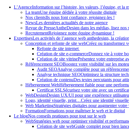
Panneau de gestion des cookies
L’Agence
Information sur l’histoire, les valeurs, l’équipe, et la 
La team
Une équipe dédiée à votre réussite digitale
Nos clients
Ils nous font confiance, rejoignez-les !
News
Les dernières actualités de notre agence
Revue de Presse
AntheDesign dans les médias, lisez nos 
Recrutement
Rejoignez notre équipe dynamique !
Expertises
Les activités de l’agence web anthedesign, la création 
Conception et refonte de site web
Créez ou transformez vo
Refonte de site internet
Création de site e-commerce
Donnez vie à votre bou
Création de site vitrine
Présentez votre entreprise a
Référencement SEO
Boostez votre visibilité sur les mote
Audit SEO
Analyse complète pour un référenceme
Analyse technique SEO
Optimisez la structure tech
Création de contenu
Des textes percutants pour attir
Hébergement Web
Hébergement fiable pour une perfor
Certificat SSL
Sécurisez votre site avec un certific
WebDesign
Design UX/UI pour une expérience utilisateu
Logo, identité visuelle, print…
Créez une identité visuelle
Web Marketing
Stratégies digitales pour augmenter votre v
Formation
Formations pour maîtriser le web et le digital
Le blog
Nos conseils pratiques pour tout sur le web
Web
Stratégies web pour optimiser visibilité et performan
Création de site web
Guide complet pour bien lancer