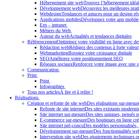
Hébergement site web
Trouvez l’hébergement idéal 
Développement web
Découvrez les meilleures prati
Webdesign
Tendances et astuces pour un design réu
Applications mobiles
Développez votre app mobile
Erp – intranet
Métiers du Web
Autour du web
Actualités et tendances digitales
Référencement
Optimisez votre visibilité en ligne avec 
Rédaction web
Rédigez des contenus à forte valeur
Webmarketing
Boostez votre croissance digitale
SEO
Améliorez votre positionnement SEO
Réseaux sociaux
Renforcez votre image avec une st
Communication
Print
Print
Infographies
Tous nos articles
À lire et à relire !
Réalisations
Création et refonte de site web
Des réalisations sur-mesur
Refonte de site internet
Des sites existants modernis
Site internet sur-mesure
Des sites uniques, pensés p
E-commerce sur-mesure
Des boutiques en ligne cr
Site internet pré-conçu
Des modèles personnalisés, 
Développement sur-mesure
Des fonctionnalités we
Intervention site web
Des ajustements techniques ou