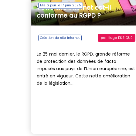
Mis à jour le 17 juin 2025
Votre site internet est-il
conforme au RGPD ?
par
Hugo ESSIQUE
Création de site internet
Le 25 mai dernier, le RGPD, grande réforme
de protection des données de facto
imposés aux pays de l’Union européenne, est
entré en vigueur. Cette nette amélioration
de la législation...