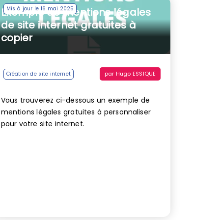
Mis à jour le 16 mai 2025
Exemple de mentions légales
de site internet gratuites à
copier
par
Hugo ESSIQUE
Création de site internet
Vous trouverez ci-dessous un exemple de
mentions légales gratuites à personnaliser
pour votre site internet.