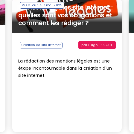
Mis à jour le 17 mai 2025
Mentions légales site internet :
quelles sont vos obligations et
comment les rédiger ?
par
Hugo ESSIQUE
Création de site internet
La rédaction des mentions légales est une
étape incontournable dans la création d'un
site internet.