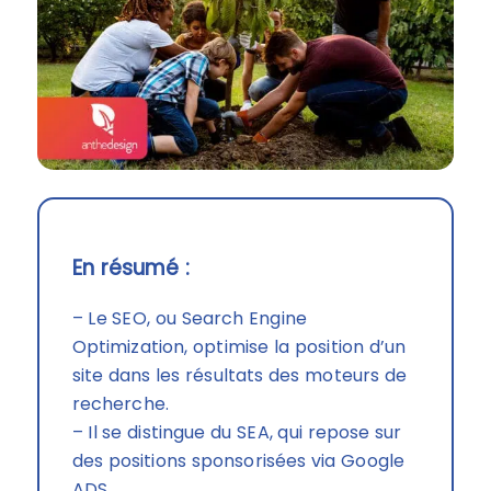
En résumé :
– Le SEO, ou Search Engine
Optimization, optimise la position d’un
site dans les résultats des moteurs de
recherche.
– Il se distingue du SEA, qui repose sur
des positions sponsorisées via Google
ADS.