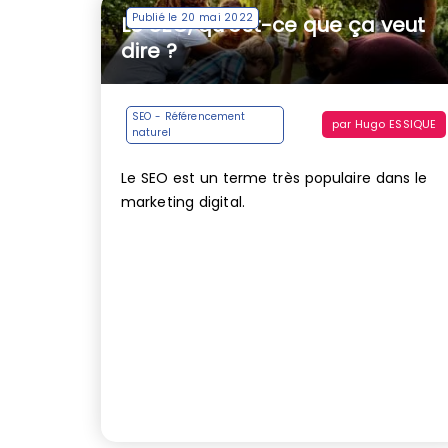
Publié le 20 mai 2022
Le SEO, qu’est-ce que ça veut
dire ?
SEO - Référencement
par
Hugo ESSIQUE
naturel
Le SEO est un terme très populaire dans le
marketing digital.