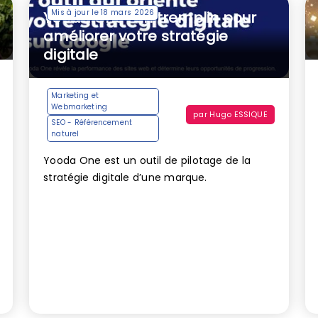
Mis à jour le 18 mars 2026
Yooda.One : un tremplin pour
améliorer votre stratégie
digitale
Marketing et
Webmarketing
par
Hugo ESSIQUE
SEO - Référencement
naturel
Yooda One est un outil de pilotage de la
stratégie digitale d’une marque.