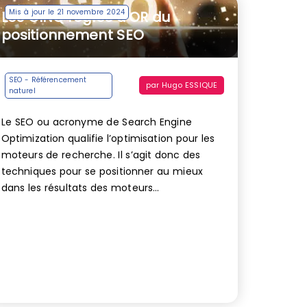
Mis à jour le 21 novembre 2024
Les CINQ règles d’OR du
positionnement SEO
SEO - Référencement
par
Hugo ESSIQUE
naturel
Le SEO ou acronyme de Search Engine
Optimization qualifie l’optimisation pour les
moteurs de recherche. Il s’agit donc des
techniques pour se positionner au mieux
dans les résultats des moteurs...