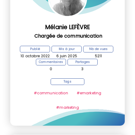
Mélanie LEFÈVRE
Chargée de communication
Publié
Mis à jour
Nb de vues
10 octobre 2022
6 juin 2025
5211
Commentaires
Partages
0
3
Tags
#communication
#emarketing
#marketing