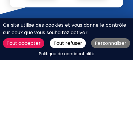
Ce site utilise des cookies et vous donne le contrôle
sur ceux que vous souhaitez activer
Tout accepter
Tout refuser
Personnaliser
CHARTE RÉSEAUX SOCIAUX
DEMANDER UN DEVIS
Politique de confidentialité
MENTIONS LÉGALES
PLAN DU SITE
CGV
BOUTIQUE
MES COOKIES
Marque déposée © Agence Web Attichy, Compiègne,
Soissons, Noyon, Oise | 2011 / 2026