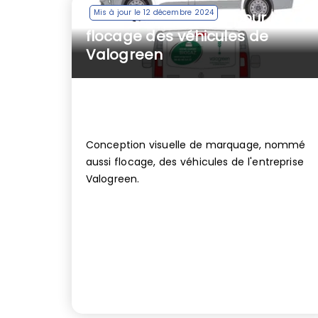
Mis à jour le 12 décembre 2024
Conception visuelle pour le
flocage des véhicules de
Valogreen
Conception visuelle de marquage, nommé
aussi flocage, des véhicules de l'entreprise
Valogreen.