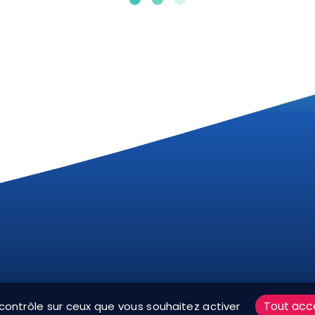
ARTE RÉSEAUX SOCIAUX
MENTIONS LÉGALES
PLAN D
Tout acc
 contrôle sur ceux que vous souhaitez activer