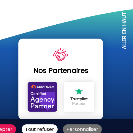
ALLER EN HAUT
Nos Partenaires
U SITE
epter
Tout refuser
Personnaliser