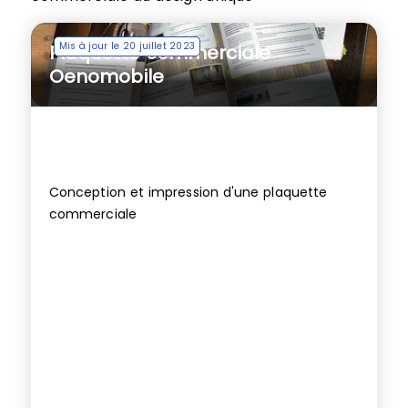
Mis à jour le 20 juillet 2023
Plaquette commerciale
Oenomobile
Conception et impression d'une plaquette
commerciale