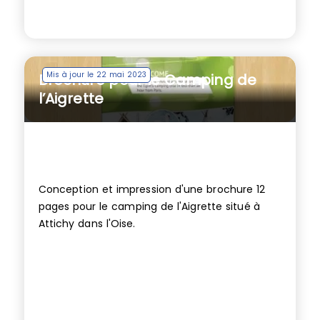
Mis à jour le 22 mai 2023
Brochure pour le Camping de
l’Aigrette
Conception et impression d'une brochure 12
pages pour le camping de l'Aigrette situé à
Attichy dans l'Oise.