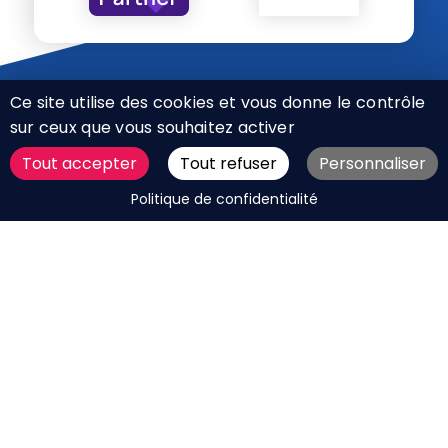
Ce site utilise des cookies et vous donne le contrôle
sur ceux que vous souhaitez activer
Tout accepter
Tout refuser
Personnaliser
CHARTE RÉSEAUX SOCIAUX
DEMANDER UN DEVIS
Politique de confidentialité
MENTIONS LÉGALES
PLAN DU SITE
CGV
BOUTIQUE
MES COOKIES
Marque déposée © Agence Web Attichy, Compiègne,
Soissons, Noyon, Oise | 2011 / 2026