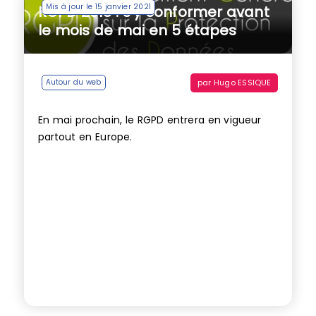
Mis à jour le 15 janvier 2021
RGPD 2018 : s’y conformer avant
le mois de mai en 5 étapes
par
Hugo ESSIQUE
Autour du web
En mai prochain, le RGPD entrera en vigueur
partout en Europe.