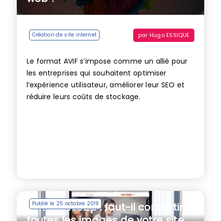
par
Hugo ESSIQUE
Création de site internet
Le format AVIF s’impose comme un allié pour
les entreprises qui souhaitent optimiser
l’expérience utilisateur, améliorer leur SEO et
réduire leurs coûts de stockage.
Publié le 25 octobre 2019
Format Webp : faut-il convertir
toutes les images de votre site