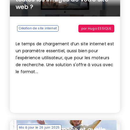
web ?
par
Hugo ESSIQUE
Création de site internet
Le temps de chargement d’un site internet est
un paramètre essentiel, aussi bien pour
l'expérience utilisateur, que pour les moteurs
de recherche. Une solution s'offre à vous avec
le format...
Mis à jour le 26 juin 2025
Quel format d’image et quelle