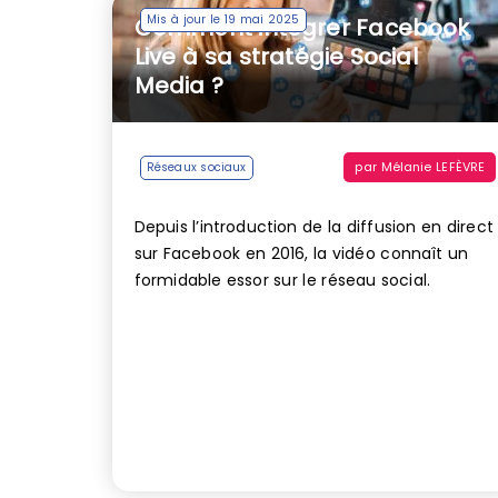
Mis à jour le 19 mai 2025
Comment intégrer Facebook
Live à sa stratégie Social
Media ?
par
Mélanie LEFÈVRE
Réseaux sociaux
Depuis l’introduction de la diffusion en direct
sur Facebook en 2016, la vidéo connaît un
formidable essor sur le réseau social.