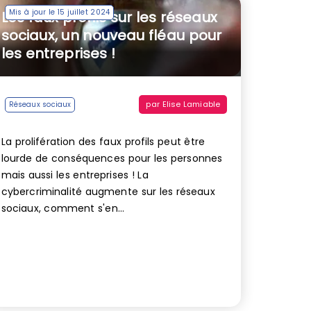
Mis à jour le 15 juillet 2024
Les faux profils sur les réseaux
sociaux, un nouveau fléau pour
les entreprises !
par
Elise Lamiable
Réseaux sociaux
La prolifération des faux profils peut être
lourde de conséquences pour les personnes
mais aussi les entreprises ! La
cybercriminalité augmente sur les réseaux
sociaux, comment s'en...