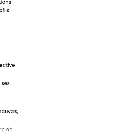
tions
fils
ective
 ses
eauvais,
ie de