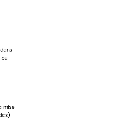
) dans
 ou
e
a mise
tics)