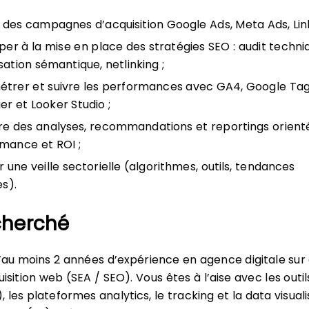
r des campagnes d’acquisition Google Ads, Meta Ads, Li
iper à la mise en place des stratégies SEO : audit techni
sation sémantique, netlinking ;
trer et suivre les performances avec GA4, Google Ta
r et Looker Studio ;
re des analyses, recommandations et reportings orient
mance et ROI ;
r une veille sectorielle (algorithmes, outils, tendances
es).
echerché
 d’au moins 2 années d’expérience en agence digitale sur
isition web (SEA / SEO). Vous êtes à l’aise avec les outi
 les plateformes analytics, le tracking et la data visuali