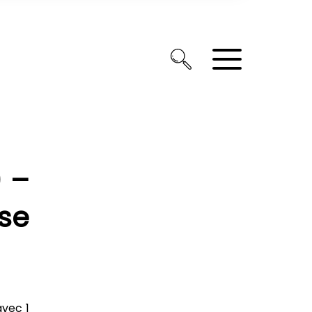
) –
se
avec 1