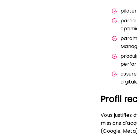
pilote
partic
optimi
paramé
Manage
produi
perfor
assure
digital
Profil r
Vous justifiez
missions d’acqu
(Google, Meta),