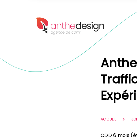
Panneau de gestion des cookies
Anthe
Traff
Expér
ACCUEIL
JO
CDD 6 mois (év