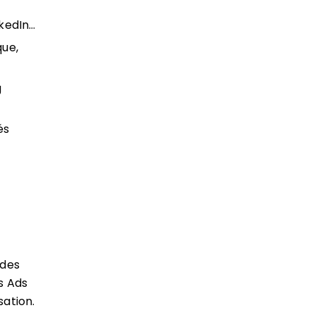
nkedIn…
que,
g
és
 des
ls Ads
sation.