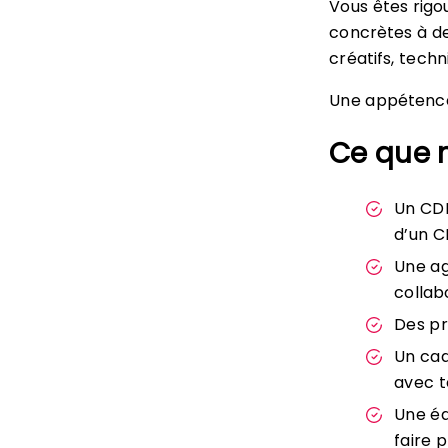
Vous êtes rigo
concrètes à de
créatifs, techn
Une appétence 
Ce que 
Un CDD
d’un CD
Une ag
collab
Des pr
Un cad
avec t
Une éq
faire 