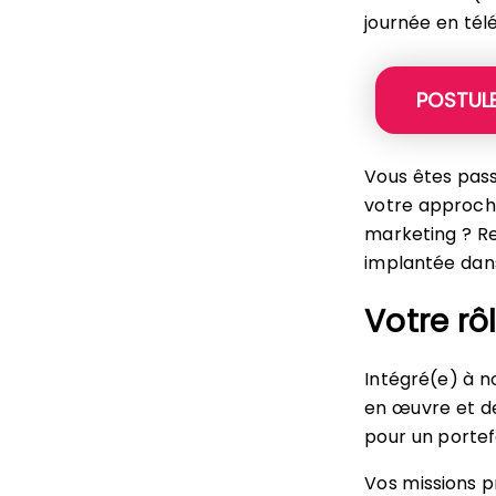
journée en tél
POSTUL
Vous êtes passi
votre approche
marketing ? Re
implantée dans
Votre rô
Intégré(e) à n
en œuvre et de 
pour un portefe
Vos missions pr