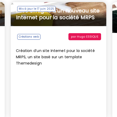
Mis à jour le 17 juin 2025
Mise en ligne d’un nouveau site
Internet pour la société MRPS
par
Hugo ESSIQUE
Créations web
Création d’un site Internet pour la société
MRPS, un site basé sur un template
Themedesign