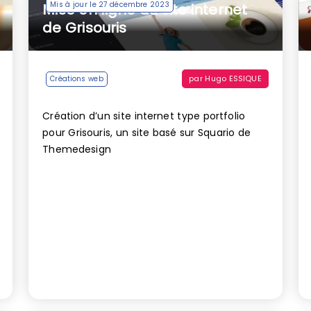
Mis à jour le 27 décembre 2023
Mise en ligne du site internet
de Grisouris
par
Hugo ESSIQUE
Créations web
Création d’un site internet type portfolio
pour Grisouris, un site basé sur Squario de
Themedesign