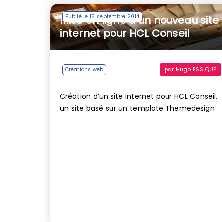
Publié le 15 septembre 2014
Mise en ligne d’un nouveau site
internet pour HCL Conseil
par
Hugo ESSIQUE
Créations web
Création d’un site Internet pour HCL Conseil,
un site basé sur un template Themedesign