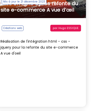
Mis à jour le 21 décembre 2023
Mise en ligne après refonte du
site e-commerce A vue d’œil
par
Hugo ESSIQUE
Créations web
Réalisation de l'intégration html - css -
jquery pour la refonte du site e-commerce
A vue d'oeil