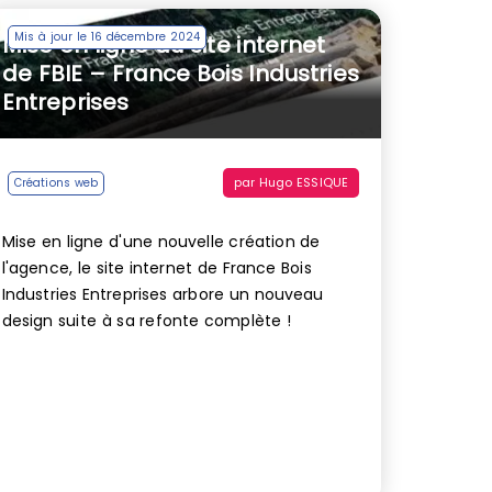
Mis à jour le 16 décembre 2024
Mise en ligne du site internet
de FBIE – France Bois Industries
Entreprises
par
Hugo ESSIQUE
Créations web
Mise en ligne d'une nouvelle création de
l'agence, le site internet de France Bois
Industries Entreprises arbore un nouveau
design suite à sa refonte complète !