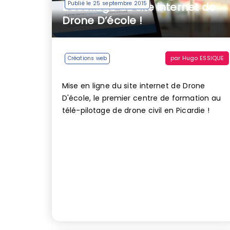
Publié le 25 septembre 2015
Décollage du site internet de
Drone D’école !
par
Hugo ESSIQUE
Créations web
Mise en ligne du site internet de Drone
D'école, le premier centre de formation au
télé-pilotage de drone civil en Picardie !