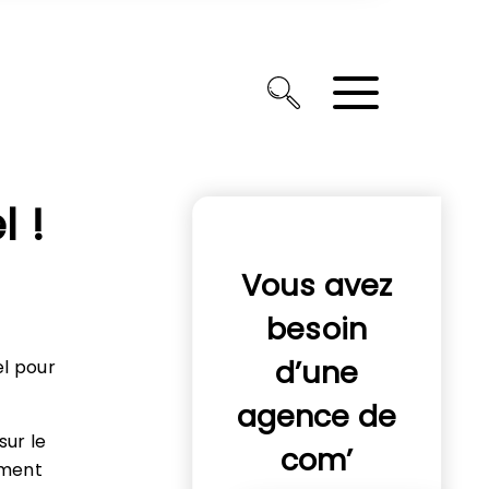
l !
Vous avez
besoin
d’une
el pour
agence de
sur le
com’
ement