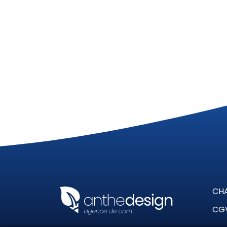
CH
CG