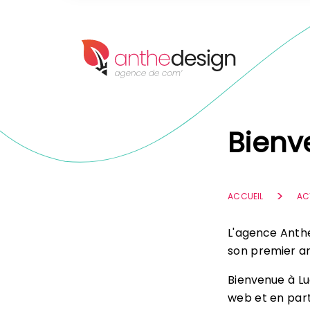
Panneau de gestion des cookies
Bienv
ACCUEIL
AC
L'agence AntheD
son premier art
Bienvenue à Lu
web et en part