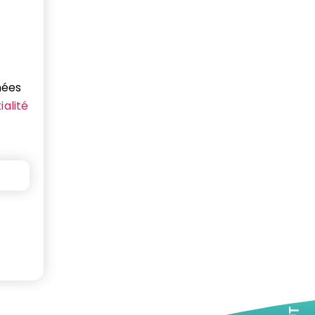
nées
ialité