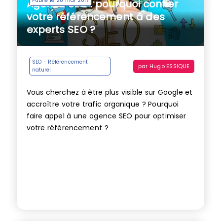
Publié le 28 mai 2017
Agence SEO : pourquoi confier
votre référencement à des
experts SEO ?
SEO - Référencement
par
Hugo ESSIQUE
naturel
Vous cherchez à être plus visible sur Google et
accroître votre trafic organique ? Pourquoi
faire appel à une agence SEO pour optimiser
votre référencement ?