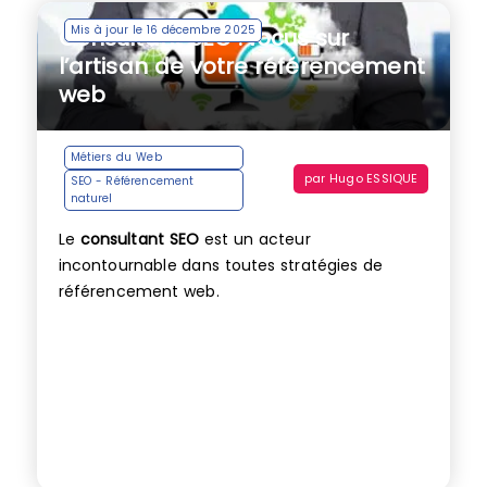
Mis à jour le 16 décembre 2025
Consultant SEO : focus sur
l’artisan de votre référencement
web
Métiers du Web
par
Hugo ESSIQUE
SEO - Référencement
naturel
Le
consultant SEO
est un acteur
incontournable dans toutes stratégies de
référencement web.