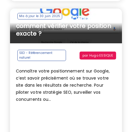
Mis à jour le 30 juin 2025
Positionnement sur Google :
comment vérifier votre position
exacte ?
SEO - Référencement
par
Hugo ESSIQUE
naturel
Connaître votre positionnement sur Google,
c’est savoir précisément où se trouve votre
site dans les résultats de recherche. Pour
piloter votre stratégie SEO, surveiller vos
concurrents ou...