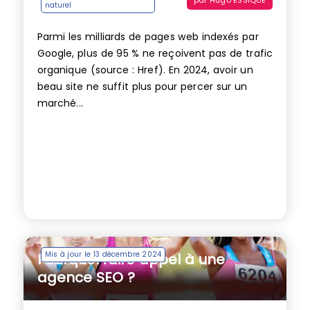
naturel
Parmi les milliards de pages web indexés par
Google, plus de 95 % ne reçoivent pas de trafic
organique (source : Href). En 2024, avoir un
beau site ne suffit plus pour percer sur un
marché...
Mis à jour le 13 décembre 2024
Pourquoi faire appel à une
agence SEO ?