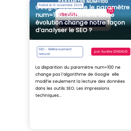
Publié le 13 novembre 2025
Google supprime le paramètre
num=100 : comment cette
évolution change notre façon
d’analyser le SEO ?
SEO - Référencement
par
Aurélie DINDAUD
naturel
La disparition du paramètre num=100 ne
change pas l’algorithme de Google elle
modifie seulement la lecture des données
dans les outils SEO. Les impressions
techniques...