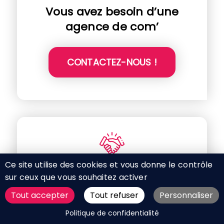
Vous avez besoin d’une
agence de com’
CONTACTEZ-NOUS !
Ce site utilise des cookies et vous donne le contrôle
Nos Partenaires
sur ceux que vous souhaitez activer
Tout accepter
Tout refuser
Personnaliser
DEMANDER UN DEVIS
Politique de confidentialité