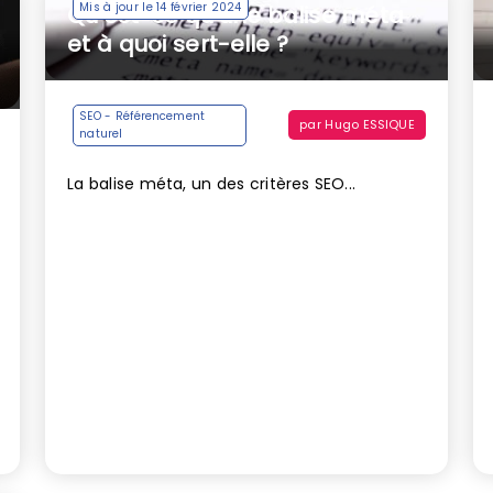
Mis à jour le 14 février 2024
Qu’est-ce qu’une balise méta
et à quoi sert-elle ?
SEO - Référencement
par
Hugo ESSIQUE
naturel
La balise méta, un des critères SEO...