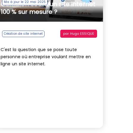
Mis à jour le 22 mai 2025
Combien coûte un site internet
100 % sur mesure ?
par
Hugo ESSIQUE
Création de site internet
C'est la question que se pose toute
personne où entreprise voulant mettre en
ligne un site internet.