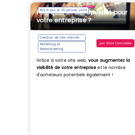
Mis à jour le 25 janvier 2024
Pourquoi un site internet pour
votre entreprise ?
Création de site internet
par
Elise Lamiable
Marketing et
Webmarketing
Grâce à votre site web,
vous augmentez la
visibilité de votre entreprise
et le nombre
d'acheteurs potentiels également !