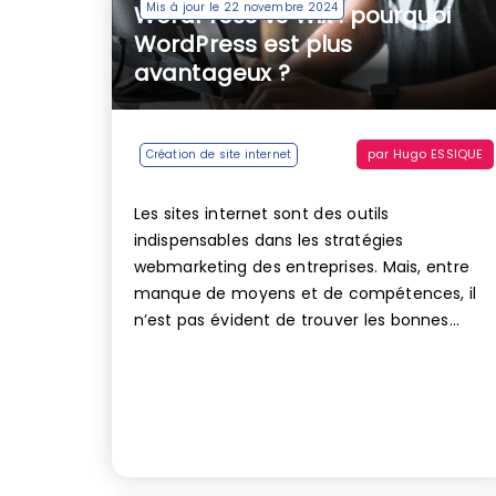
Mis à jour le 22 novembre 2024
WordPress vs Wix : pourquoi
WordPress est plus
avantageux ?
par
Hugo ESSIQUE
Création de site internet
Les sites internet sont des outils
indispensables dans les stratégies
webmarketing des entreprises. Mais, entre
manque de moyens et de compétences, il
n’est pas évident de trouver les bonnes...