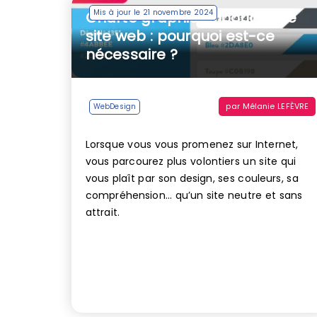
Mis à jour le 21 novembre 2024
Charte graphique pour votre
site web : pourquoi est-ce
nécessaire ?
par
Mélanie LEFÈVRE
WebDesign
Lorsque vous vous promenez sur Internet,
vous parcourez plus volontiers un site qui
vous plaît par son design, ses couleurs, sa
compréhension… qu’un site neutre et sans
attrait.