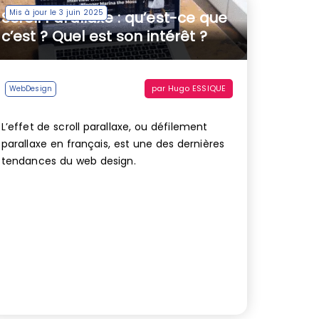
Mis à jour le 3 juin 2025
Scroll Parallaxe : qu’est-ce que
c’est ? Quel est son intérêt ?
par
Hugo ESSIQUE
WebDesign
L’effet de scroll parallaxe, ou défilement
parallaxe en français, est une des dernières
tendances du web design.