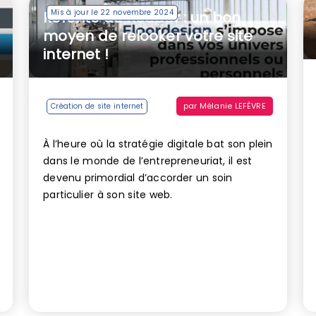
Mis à jour le 22 novembre 2024
Refonte du header : un bon
moyen de relooker votre site
internet !
par
Mélanie LEFÈVRE
Création de site internet
À l’heure où la stratégie digitale bat son plein
dans le monde de l’entrepreneuriat, il est
devenu primordial d’accorder un soin
particulier à son site web.