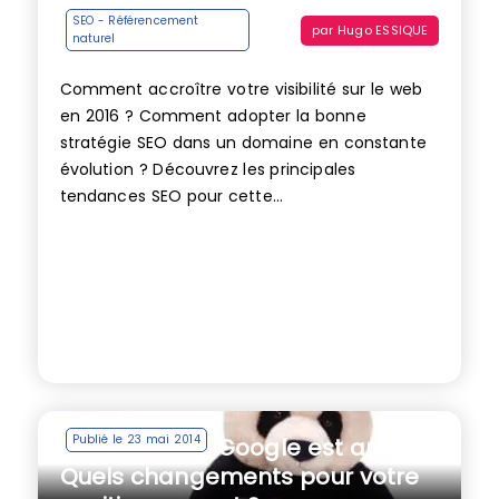
SEO - Référencement
par
Hugo ESSIQUE
naturel
Comment accroître votre visibilité sur le web
en 2016 ? Comment adopter la bonne
stratégie SEO dans un domaine en constante
évolution ? Découvrez les principales
tendances SEO pour cette...
Publié le 23 mai 2014
Panda 4.0 de Google est arrivé !
Quels changements pour votre