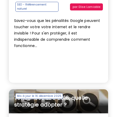
SEO - Référencement
par
Elise Lamiable
naturel
Savez-vous que les pénalités Google peuvent
toucher votre votre internet et le rendre
invisible ! Pour s'en protéger, il est
indispensable de comprendre comment
fonctionne...
Mis à jour le 16 décembre 2025
Tendances SEO 2016, quelle
stratégie adopter ?