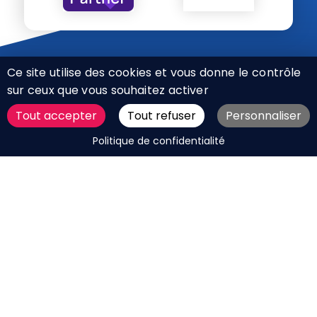
Ce site utilise des cookies et vous donne le contrôle
sur ceux que vous souhaitez activer
Tout accepter
Tout refuser
Personnaliser
CHARTE RÉSEAUX SOCIAUX
DEMANDER UN DEVIS
Politique de confidentialité
MENTIONS LÉGALES
PLAN DU SITE
CGV
BOUTIQUE
MES COOKIES
Marque déposée © Agence Web Attichy, Compiègne,
Soissons, Noyon, Oise | 2011 / 2026