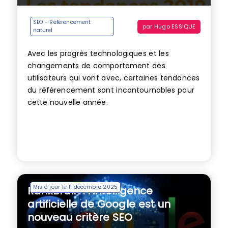
SEO - Référencement
par
Hugo ESSIQUE
naturel
Avec les progrès technologiques et les
changements de comportement des
utilisateurs qui vont avec, certaines tendances
du référencement sont incontournables pour
cette nouvelle année.
Mis à jour le 11 décembre 2025
RankBrain : l’intelligence
artificielle de Google est un
nouveau critère SEO