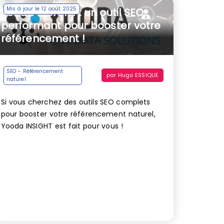
Mis à jour le 12 août 2025
Yooda INSIGHT : un outil SEO
performant pour booster votre
référencement !
SEO - Référencement
par
Hugo ESSIQUE
naturel
Si vous cherchez des outils SEO complets
pour booster votre référencement naturel,
Yooda INSIGHT est fait pour vous !