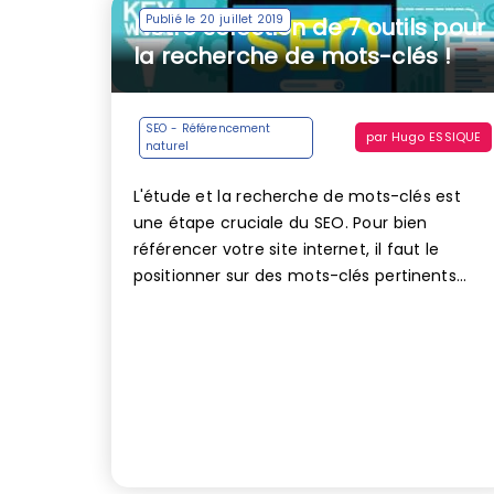
Publié le 20 juillet 2019
Notre sélection de 7 outils pour
la recherche de mots-clés !
SEO - Référencement
par
Hugo ESSIQUE
naturel
L'étude et la recherche de mots-clés est
une étape cruciale du SEO. Pour bien
référencer votre site internet, il faut le
positionner sur des mots-clés pertinents...