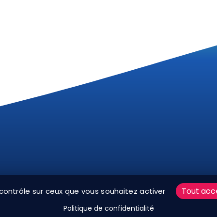
ARTE RÉSEAUX SOCIAUX
MENTIONS LÉGALES
PLAN D
Tout acc
 contrôle sur ceux que vous souhaitez activer
V
BOUTIQUE
MES COOKIES
Politique de confidentialité