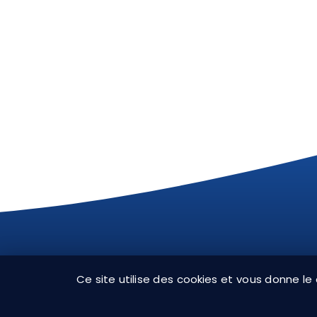
CH
Ce site utilise des cookies et vous donne le
CG