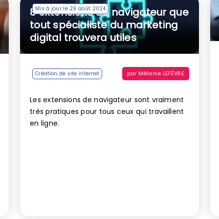
Mis à jour le 29 août 2024
8 extensions de navigateur que
tout spécialiste du marketing
digital trouvera utiles
par
Mélanie LEFÈVRE
Création de site internet
Les extensions de navigateur sont vraiment
très pratiques pour tous ceux qui travaillent
en ligne.