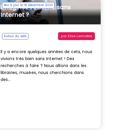
Mis à jour le 18 décembre 2023
Imaginez votre vie sans
Internet ?
par
Elise Lamiable
Autour du web
Il y a encore quelques années de cela, nous
vivions très bien sans Internet ! Des
recherches à faire ? Nous allions dans les
librairies, musées, nous cherchions dans
des...