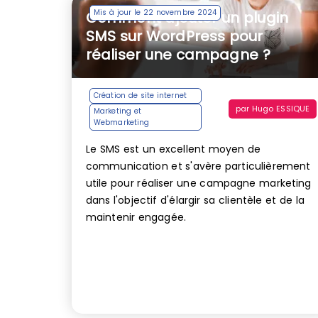
Mis à jour le 22 novembre 2024
Comment ajouter un plugin
SMS sur WordPress pour
réaliser une campagne ?
Création de site internet
par
Hugo ESSIQUE
Marketing et
Webmarketing
Le SMS est un excellent moyen de
communication et s'avère particulièrement
utile pour réaliser une campagne marketing
dans l'objectif d'élargir sa clientèle et de la
maintenir engagée.