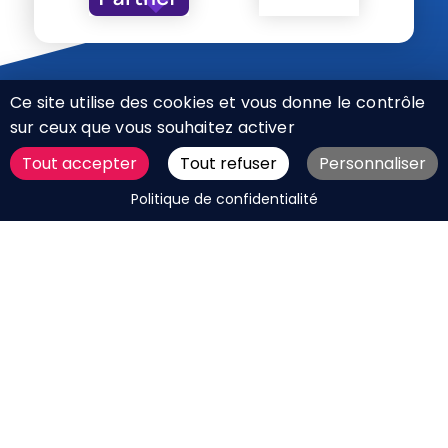
Ce site utilise des cookies et vous donne le contrôle
sur ceux que vous souhaitez activer
Tout accepter
Tout refuser
Personnaliser
CHARTE RÉSEAUX SOCIAUX
DEMANDER UN DEVIS
Politique de confidentialité
MENTIONS LÉGALES
PLAN DU SITE
CGV
BOUTIQUE
MES COOKIES
Marque déposée © Agence Web Attichy, Compiègne,
Soissons, Noyon, Oise | 2011 / 2026