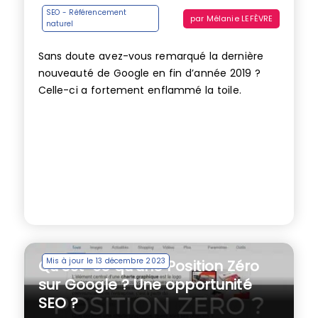
SEO - Référencement
par
Mélanie LEFÈVRE
naturel
Sans doute avez-vous remarqué la dernière
nouveauté de Google en fin d’année 2019 ?
Celle-ci a fortement enflammé la toile.
Mis à jour le 13 décembre 2023
Qu’est-ce qu’une Position Zéro
sur Google ? Une opportunité
SEO ?