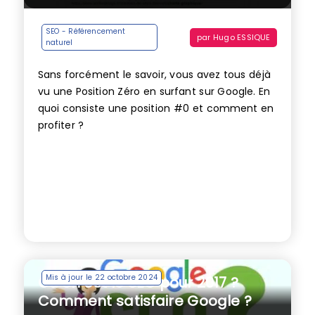
SEO - Référencement
par
Hugo ESSIQUE
naturel
Sans forcément le savoir, vous avez tous déjà
vu une Position Zéro en surfant sur Google. En
quoi consiste une position #0 et comment en
profiter ?
Mis à jour le 22 octobre 2024
Où en est le SEO pour 2017 ?
Comment satisfaire Google ?