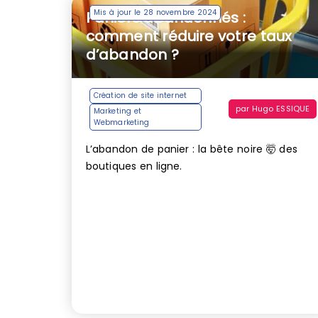
Mis à jour le 28 novembre 2024
Paniers abandonnés :
comment réduire votre taux
d’abandon ?
Création de site internet
par
Hugo ESSIQUE
Marketing et
Webmarketing
L’abandon de panier : la bête noire 🤯 des
boutiques en ligne.