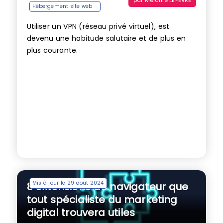
Hébergement site web
Utiliser un VPN (réseau privé virtuel), est
devenu une habitude salutaire et de plus en
plus courante.
Mis à jour le 29 août 2024
8 extensions de navigateur que
tout spécialiste du marketing
digital trouvera utiles