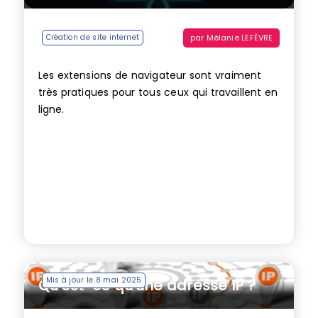
par
Mélanie LEFÈVRE
Création de site internet
Les extensions de navigateur sont vraiment
très pratiques pour tous ceux qui travaillent en
ligne.
Mis à jour le 8 mai 2025
Qu’est-ce qu’une adresse IP ?