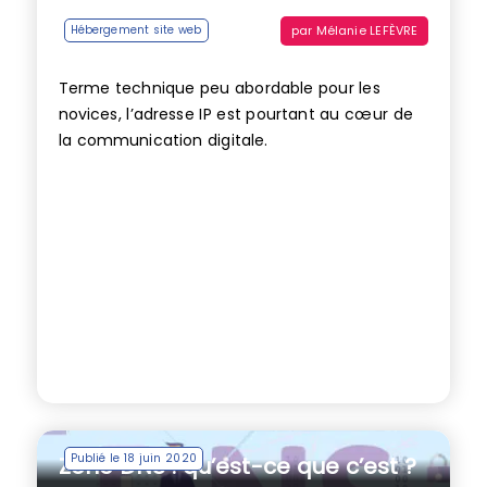
par
Mélanie LEFÈVRE
Hébergement site web
Terme technique peu abordable pour les
novices, l’adresse IP est pourtant au cœur de
la communication digitale.
Publié le 18 juin 2020
Zone DNS : qu’est-ce que c’est ?