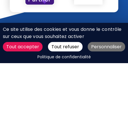
Ce site utilise des cookies et vous donne le contrôle
sur ceux que vous souhaitez activer
Tout accepter
Tout refuser
Personnaliser
CHARTE RÉSEAUX SOCIAUX
DEMANDER UN DEVIS
Politique de confidentialité
MENTIONS LÉGALES
PLAN DU SITE
CGV
BOUTIQUE
MES COOKIES
Marque déposée © Agence Web Attichy, Compiègne,
Soissons, Noyon, Oise | 2011 / 2026