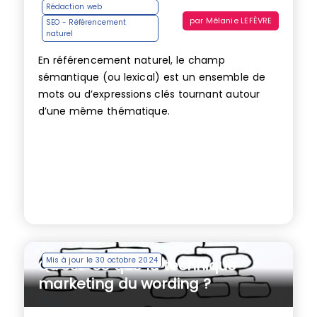
Rédaction web
par
Mélanie LEFÈVRE
SEO - Référencement
naturel
En référencement naturel, le champ
sémantique (ou lexical) est un ensemble de
mots ou d’expressions clés tournant autour
d’une même thématique.
Mis à jour le 30 octobre 2024
Qu’est-ce que la technique
marketing du wording ?