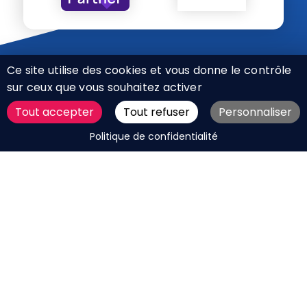
Ce site utilise des cookies et vous donne le contrôle
sur ceux que vous souhaitez activer
Tout accepter
Tout refuser
Personnaliser
CHARTE RÉSEAUX SOCIAUX
DEMANDER UN DEVIS
Politique de confidentialité
MENTIONS LÉGALES
PLAN DU SITE
CGV
BOUTIQUE
MES COOKIES
Marque déposée © Agence Web Attichy, Compiègne,
Soissons, Noyon, Oise | 2011 / 2026