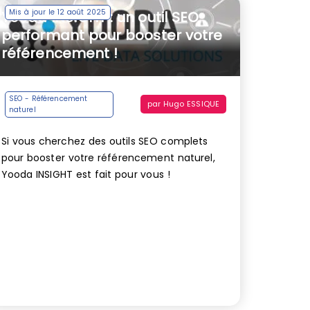
Mis à jour le 12 août 2025
Yooda INSIGHT : un outil SEO
performant pour booster votre
référencement !
SEO - Référencement
par
Hugo ESSIQUE
naturel
Si vous cherchez des outils SEO complets
pour booster votre référencement naturel,
Yooda INSIGHT est fait pour vous !