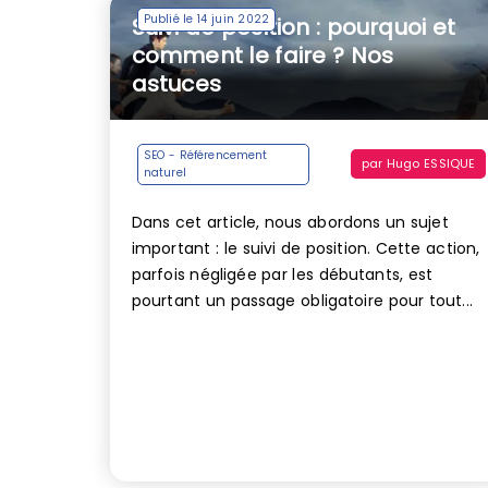
Publié le 14 juin 2022
Suivi de position : pourquoi et
comment le faire ? Nos
astuces
SEO - Référencement
par
Hugo ESSIQUE
naturel
Dans cet article, nous abordons un sujet
important : le suivi de position. Cette action,
parfois négligée par les débutants, est
pourtant un passage obligatoire pour tout...