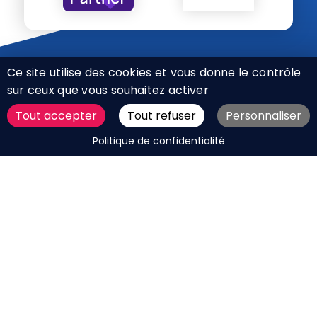
Ce site utilise des cookies et vous donne le contrôle
sur ceux que vous souhaitez activer
Tout accepter
Tout refuser
Personnaliser
CHARTE RÉSEAUX SOCIAUX
DEMANDER UN DEVIS
Politique de confidentialité
MENTIONS LÉGALES
PLAN DU SITE
CGV
BOUTIQUE
MES COOKIES
Marque déposée © Agence Web Attichy, Compiègne,
Soissons, Noyon, Oise | 2011 / 2026