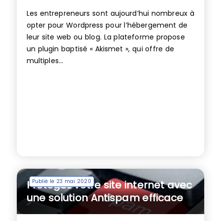
Les entrepreneurs sont aujourd’hui nombreux à
opter pour Wordpress pour l’hébergement de
leur site web ou blog. La plateforme propose
un plugin baptisé « Akismet », qui offre de
multiples...
Publié le 23 mai 2020
Protégez votre site internet avec
une solution Antispam efficace