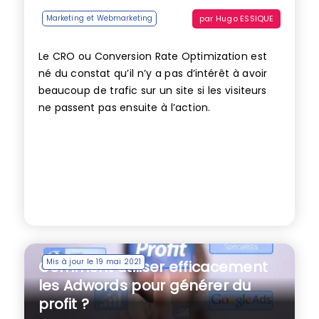
par
Hugo ESSIQUE
Marketing et Webmarketing
Le CRO ou Conversion Rate Optimization est
né du constat qu’il n’y a pas d’intérêt à avoir
beaucoup de trafic sur un site si les visiteurs
ne passent pas ensuite à l’action.
Mis à jour le 19 mai 2021
Comment utiliser efficacement
les Adwords pour générer du
profit ?