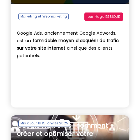
par
Hugo ESSIQUE
Marketing et Webmarketing
Google Ads, anciennement Google Adwords,
est un
formidable moyen d’acquérir du trafic
sur votre site internet
ainsi que des clients
potentiels.
Mis à jour le 15 janvier 2025
Google AdWords : comment
créer et optimiser votre