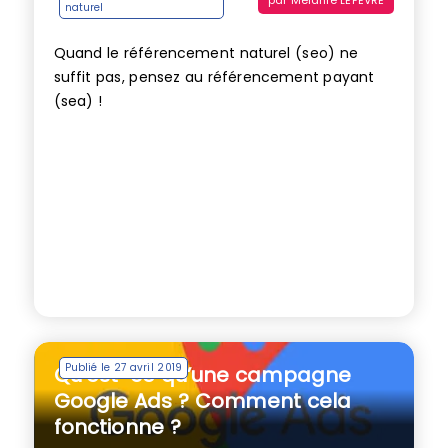
naturel
Quand le référencement naturel (seo) ne
suffit pas, pensez au référencement payant
(sea) !
Publié le 27 avril 2019
Qu’est-ce qu’une campagne
Google Ads ? Comment cela
fonctionne ?