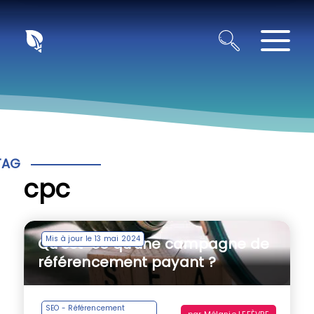
Panneau de gestion des cookies
TAG
cpc
Mis à jour le 13 mai 2024
Qu’est-ce qu’une campagne de
référencement payant ?
SEO - Référencement
par
Mélanie LEFÈVRE